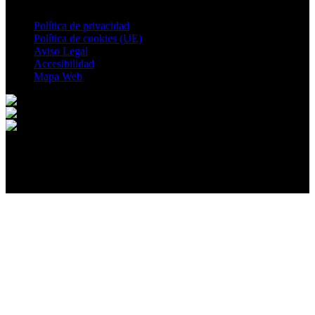
Política de privacidad
Política de cookies (UE)
Aviso Legal
Accesibilidad
Mapa Web
© 2026 CORRAL-RUBIO. All rights reserved.